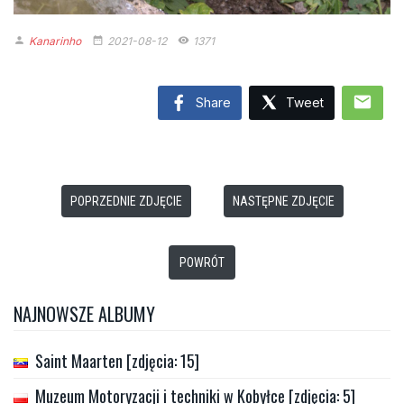
Kanarinho
2021-08-12
1371
person
date_range
remove_red_eye
mail
Share
Tweet
POPRZEDNIE ZDJĘCIE
NASTĘPNE ZDJĘCIE
POWRÓT
NAJNOWSZE ALBUMY
Saint Maarten [zdjęcia: 15]
Muzeum Motoryzacji i techniki w Kobyłce [zdjęcia: 5]