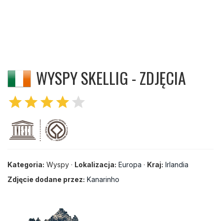
WYSPY SKELLIG - ZDJĘCIA
star
star
star
star
star
Kategoria:
Wyspy ·
Lokalizacja:
Europa
·
Kraj:
Irlandia
Zdjęcie dodane przez:
Kanarinho