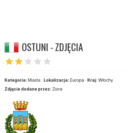
OSTUNI - ZDJĘCIA
star
star
star
star
star
Kategoria:
Miasta ·
Lokalizacja:
Europa
·
Kraj:
Włochy
Zdjęcie dodane przez:
Ziora