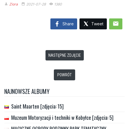
Ziora
2021-07-28
1380
person
date_range
remove_red_eye
mail
Share
Tweet
NASTĘPNE ZDJĘCIE
POWRÓT
NAJNOWSZE ALBUMY
Saint Maarten [zdjęcia: 15]
Muzeum Motoryzacji i techniki w Kobyłce [zdjęcia: 5]
MAGICZNE OGRODY RODZINNY PARK TEMATYCZNY