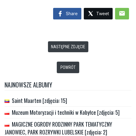
mail
Share
Tweet
NASTĘPNE ZDJĘCIE
POWRÓT
NAJNOWSZE ALBUMY
Saint Maarten [zdjęcia: 15]
Muzeum Motoryzacji i techniki w Kobyłce [zdjęcia: 5]
MAGICZNE OGRODY RODZINNY PARK TEMATYCZNY
JANOWIEC, PARK ROZRYWKI LUBELSKIE [zdjęcia: 2]