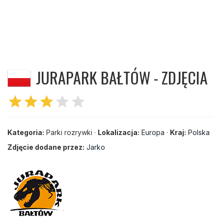
JURAPARK BAŁTÓW - ZDJĘCIA
star
star
star
star
star
Kategoria:
Parki rozrywki ·
Lokalizacja:
Europa
·
Kraj:
Polska
Zdjęcie dodane przez:
Jarko