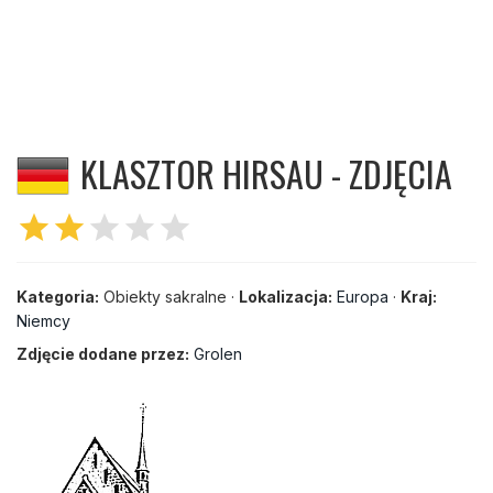
KLASZTOR HIRSAU - ZDJĘCIA
star
star
star
star
star
Kategoria:
Obiekty sakralne ·
Lokalizacja:
Europa
·
Kraj:
Niemcy
Zdjęcie dodane przez:
Grolen