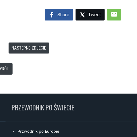
mail
Share
Tweet
NASTĘPNE ZDJĘCIE
WRÓT
PRZEWODNIK PO ŚWIECIE
Przwodnik po Europie