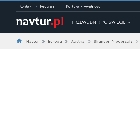
·
·
Kontakt
Regulamin
Polityka Prywatności
PRZEWODNIK PO ŚWIECIE
expand_more
home
»
»
»
»
Navtur
Europa
Austria
Skansen Niedersulz