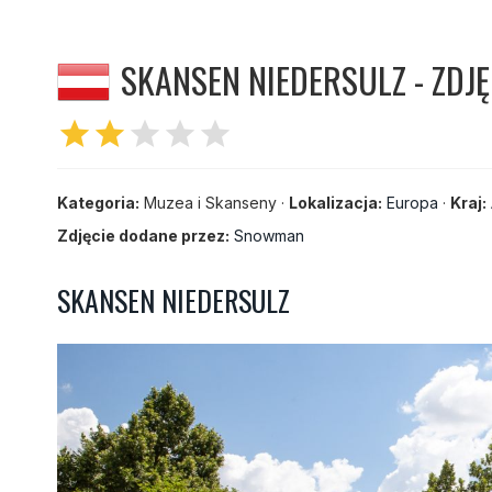
SKANSEN NIEDERSULZ - ZDJĘ
star
star
star
star
star
Kategoria:
Muzea i Skanseny ·
Lokalizacja:
Europa
·
Kraj:
Zdjęcie dodane przez:
Snowman
SKANSEN NIEDERSULZ