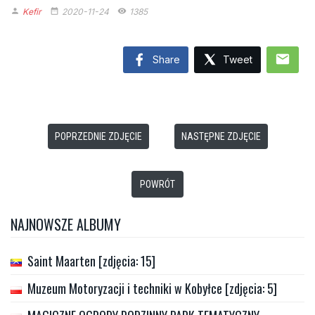
Kefir
2020-11-24
1385
person
date_range
remove_red_eye
mail
Share
Tweet
POPRZEDNIE ZDJĘCIE
NASTĘPNE ZDJĘCIE
POWRÓT
NAJNOWSZE ALBUMY
Saint Maarten [zdjęcia: 15]
Muzeum Motoryzacji i techniki w Kobyłce [zdjęcia: 5]