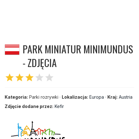
PARK MINIATUR MINIMUNDUS
- ZDJĘCIA
star
star
star
star
star
Kategoria:
Parki rozrywki ·
Lokalizacja:
Europa
·
Kraj:
Austria
Zdjęcie dodane przez:
Kefir