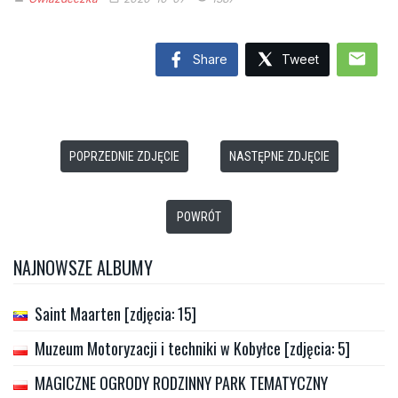
mail
Share
Tweet
POPRZEDNIE ZDJĘCIE
NASTĘPNE ZDJĘCIE
POWRÓT
NAJNOWSZE ALBUMY
Saint Maarten [zdjęcia: 15]
Muzeum Motoryzacji i techniki w Kobyłce [zdjęcia: 5]
MAGICZNE OGRODY RODZINNY PARK TEMATYCZNY