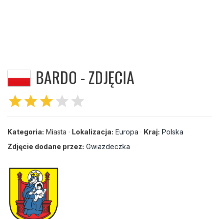
BARDO - ZDJĘCIA
star
star
star
star
star
Kategoria:
Miasta ·
Lokalizacja:
Europa
·
Kraj:
Polska
Zdjęcie dodane przez:
Gwiazdeczka