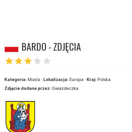
BARDO - ZDJĘCIA
star
star
star
star
star
Kategoria:
Miasta ·
Lokalizacja:
Europa
·
Kraj:
Polska
Zdjęcie dodane przez:
Gwiazdeczka