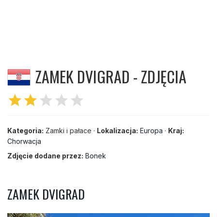
ZAMEK DVIGRAD - ZDJĘCIA
star
star
star
star
star
Kategoria:
Zamki i pałace ·
Lokalizacja:
Europa
·
Kraj:
Chorwacja
Zdjęcie dodane przez:
Bonek
ZAMEK DVIGRAD