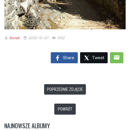
Bonek
2020-10-07
1562
person
date_range
remove_red_eye
mail
Share
Tweet
POPRZEDNIE ZDJĘCIE
POWRÓT
NAJNOWSZE ALBUMY