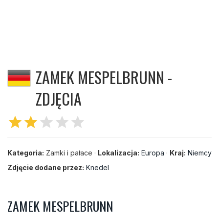
ZAMEK MESPELBRUNN -
ZDJĘCIA
star
star
star
star
star
Kategoria:
Zamki i pałace ·
Lokalizacja:
Europa
·
Kraj:
Niemcy
Zdjęcie dodane przez:
Knedel
ZAMEK MESPELBRUNN