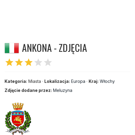
ANKONA - ZDJĘCIA
star
star
star
star
star
Kategoria:
Miasta ·
Lokalizacja:
Europa
·
Kraj:
Włochy
Zdjęcie dodane przez:
Meluzyna