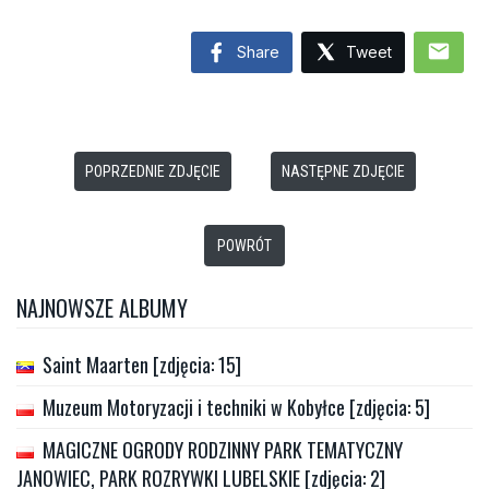
mail
Share
Tweet
POPRZEDNIE ZDJĘCIE
NASTĘPNE ZDJĘCIE
POWRÓT
NAJNOWSZE ALBUMY
Saint Maarten [zdjęcia: 15]
Muzeum Motoryzacji i techniki w Kobyłce [zdjęcia: 5]
MAGICZNE OGRODY RODZINNY PARK TEMATYCZNY
JANOWIEC, PARK ROZRYWKI LUBELSKIE [zdjęcia: 2]