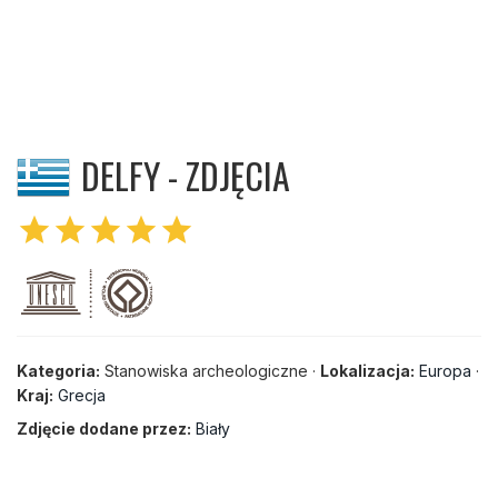
DELFY - ZDJĘCIA
star
star
star
star
star
Kategoria:
Stanowiska archeologiczne ·
Lokalizacja:
Europa
·
Kraj:
Grecja
Zdjęcie dodane przez:
Biały