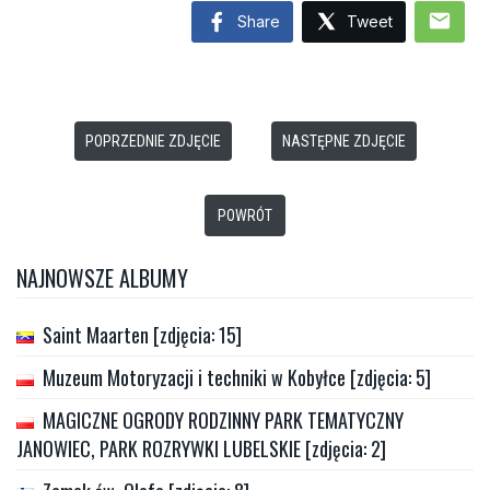
mail
Share
Tweet
POPRZEDNIE ZDJĘCIE
NASTĘPNE ZDJĘCIE
POWRÓT
NAJNOWSZE ALBUMY
Saint Maarten [zdjęcia: 15]
Muzeum Motoryzacji i techniki w Kobyłce [zdjęcia: 5]
MAGICZNE OGRODY RODZINNY PARK TEMATYCZNY
JANOWIEC, PARK ROZRYWKI LUBELSKIE [zdjęcia: 2]