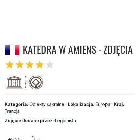
KATEDRA W AMIENS - ZDJĘCIA
star
star
star
star
star
Kategoria:
Obiekty sakralne ·
Lokalizacja:
Europa
·
Kraj:
Francja
Zdjęcie dodane przez:
Legionista