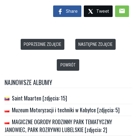
mail
Share
Tweet
POPRZEDNIE ZDJĘCIE
NASTĘPNE ZDJĘCIE
POWRÓT
NAJNOWSZE ALBUMY
Saint Maarten [zdjęcia: 15]
Muzeum Motoryzacji i techniki w Kobyłce [zdjęcia: 5]
MAGICZNE OGRODY RODZINNY PARK TEMATYCZNY
JANOWIEC, PARK ROZRYWKI LUBELSKIE [zdjęcia: 2]