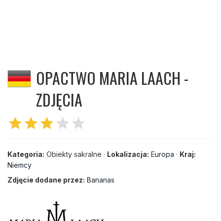
OPACTWO MARIA LAACH -
ZDJĘCIA
star
star
star
star
star
Kategoria:
Obiekty sakralne ·
Lokalizacja:
Europa
·
Kraj:
Niemcy
Zdjęcie dodane przez:
Bananas