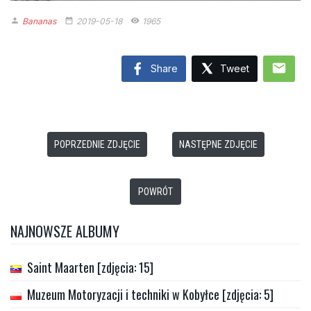
Bananas
2019-05-18
1965
person
date_range
remove_red_eye
mail
Share
Tweet
POPRZEDNIE ZDJĘCIE
NASTĘPNE ZDJĘCIE
POWRÓT
NAJNOWSZE ALBUMY
Saint Maarten [zdjęcia: 15]
Muzeum Motoryzacji i techniki w Kobyłce [zdjęcia: 5]