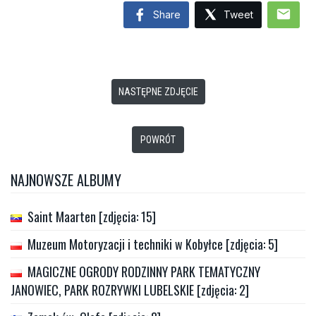
mail
Share
Tweet
NASTĘPNE ZDJĘCIE
POWRÓT
NAJNOWSZE ALBUMY
Saint Maarten [zdjęcia: 15]
Muzeum Motoryzacji i techniki w Kobyłce [zdjęcia: 5]
MAGICZNE OGRODY RODZINNY PARK TEMATYCZNY
JANOWIEC, PARK ROZRYWKI LUBELSKIE [zdjęcia: 2]