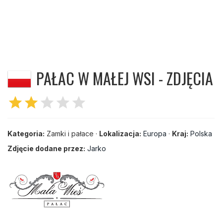
PAŁAC W MAŁEJ WSI - ZDJĘCIA
star
star
star
star
star
Kategoria:
Zamki i pałace ·
Lokalizacja:
Europa
·
Kraj:
Polska
Zdjęcie dodane przez:
Jarko