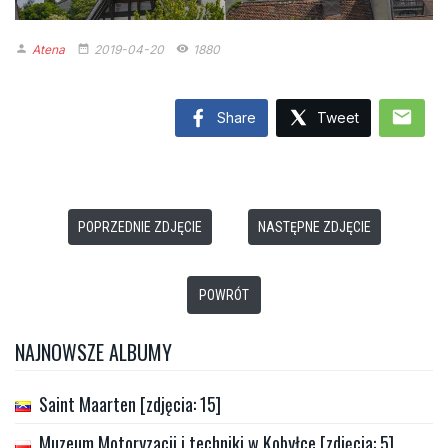
Atena
2019-04-20
1880
person
date_range
remove_red_eye
mail
Share
Tweet
POPRZEDNIE ZDJĘCIE
NASTĘPNE ZDJĘCIE
POWRÓT
NAJNOWSZE ALBUMY
Saint Maarten [zdjęcia: 15]
Muzeum Motoryzacji i techniki w Kobyłce [zdjęcia: 5]