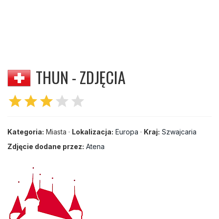
THUN - ZDJĘCIA
star
star
star
star
star
Kategoria:
Miasta ·
Lokalizacja:
Europa
·
Kraj:
Szwajcaria
Zdjęcie dodane przez:
Atena