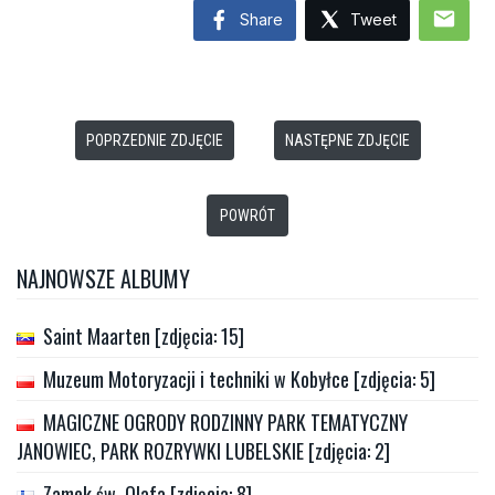
mail
Share
Tweet
POPRZEDNIE ZDJĘCIE
NASTĘPNE ZDJĘCIE
POWRÓT
NAJNOWSZE ALBUMY
Saint Maarten [zdjęcia: 15]
Muzeum Motoryzacji i techniki w Kobyłce [zdjęcia: 5]
MAGICZNE OGRODY RODZINNY PARK TEMATYCZNY
JANOWIEC, PARK ROZRYWKI LUBELSKIE [zdjęcia: 2]
Zamek św. Olafa [zdjęcia: 8]