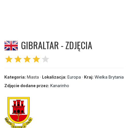
GIBRALTAR - ZDJĘCIA
star
star
star
star
star
Kategoria:
Miasta ·
Lokalizacja:
Europa
·
Kraj:
Wielka Brytania
Zdjęcie dodane przez:
Kanarinho