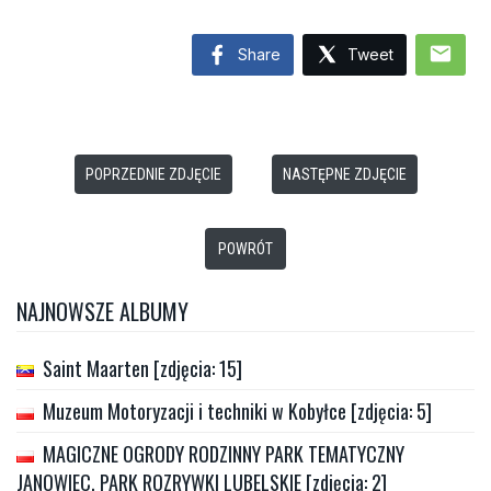
mail
Share
Tweet
POPRZEDNIE ZDJĘCIE
NASTĘPNE ZDJĘCIE
POWRÓT
NAJNOWSZE ALBUMY
Saint Maarten [zdjęcia: 15]
Muzeum Motoryzacji i techniki w Kobyłce [zdjęcia: 5]
MAGICZNE OGRODY RODZINNY PARK TEMATYCZNY
JANOWIEC, PARK ROZRYWKI LUBELSKIE [zdjęcia: 2]