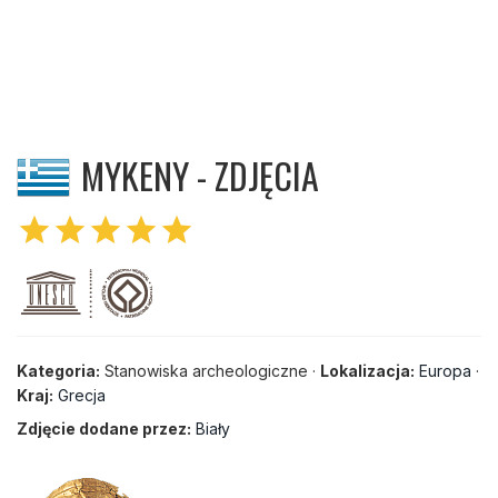
MYKENY - ZDJĘCIA
star
star
star
star
star
Kategoria:
Stanowiska archeologiczne ·
Lokalizacja:
Europa
·
Kraj:
Grecja
Zdjęcie dodane przez:
Biały