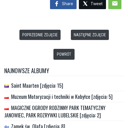
mail
Share
Tweet
POPRZEDNIE ZDJĘCIE
NASTĘPNE ZDJĘCIE
POWRÓT
NAJNOWSZE ALBUMY
Saint Maarten [zdjęcia: 15]
Muzeum Motoryzacji i techniki w Kobyłce [zdjęcia: 5]
MAGICZNE OGRODY RODZINNY PARK TEMATYCZNY
JANOWIEC, PARK ROZRYWKI LUBELSKIE [zdjęcia: 2]
Zamek św. Olafa [zdjęcia: 8]