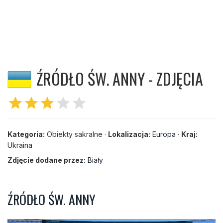
ŹRÓDŁO ŚW. ANNY - ZDJĘCIA
star
star
star
star
star
Kategoria:
Obiekty sakralne ·
Lokalizacja:
Europa
·
Kraj:
Ukraina
Zdjęcie dodane przez:
Biały
ŹRÓDŁO ŚW. ANNY