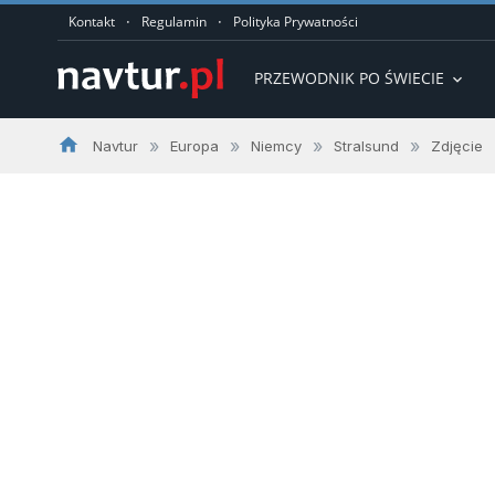
·
·
Kontakt
Regulamin
Polityka Prywatności
PRZEWODNIK PO ŚWIECIE
expand_more
home
»
»
»
»
Navtur
Europa
Niemcy
Stralsund
Zdjęcie