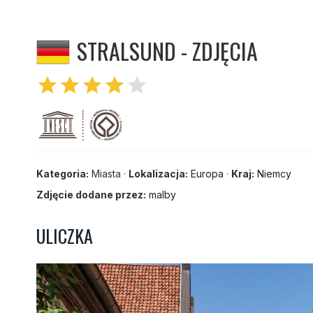
STRALSUND - ZDJĘCIA
star
star
star
star
star
Kategoria:
Miasta ·
Lokalizacja:
Europa
·
Kraj:
Niemcy
Zdjęcie dodane przez:
malby
ULICZKA