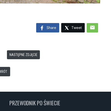
mail
Share
Tweet
NASTĘPNE ZDJĘCIE
WRÓT
PRZEWODNIK PO ŚWIECIE