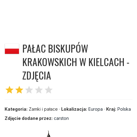
PAŁAC BISKUPÓW
KRAKOWSKICH W KIELCACH -
ZDJĘCIA
star
star
star
star
star
Kategoria:
Zamki i pałace ·
Lokalizacja:
Europa
·
Kraj:
Polska
Zdjęcie dodane przez:
carston