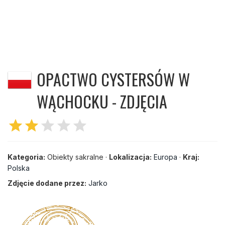
OPACTWO CYSTERSÓW W
WĄCHOCKU - ZDJĘCIA
star
star
star
star
star
Kategoria:
Obiekty sakralne ·
Lokalizacja:
Europa
·
Kraj:
Polska
Zdjęcie dodane przez:
Jarko