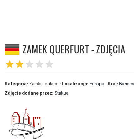
ZAMEK QUERFURT - ZDJĘCIA
star
star
star
star
star
Kategoria:
Zamki i pałace ·
Lokalizacja:
Europa
·
Kraj:
Niemcy
Zdjęcie dodane przez:
Stakua