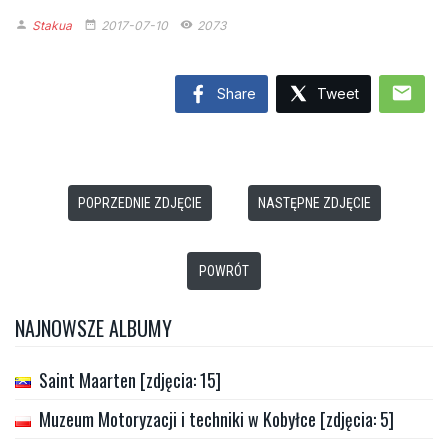
Stakua
2017-07-10
2073
person
date_range
remove_red_eye
mail
Share
Tweet
POPRZEDNIE ZDJĘCIE
NASTĘPNE ZDJĘCIE
POWRÓT
NAJNOWSZE ALBUMY
Saint Maarten [zdjęcia: 15]
Muzeum Motoryzacji i techniki w Kobyłce [zdjęcia: 5]