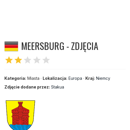
MEERSBURG - ZDJĘCIA
star
star
star
star
star
Kategoria:
Miasta ·
Lokalizacja:
Europa
·
Kraj:
Niemcy
Zdjęcie dodane przez:
Stakua