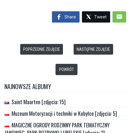
mail
Share
Tweet
POPRZEDNIE ZDJĘCIE
NASTĘPNE ZDJĘCIE
POWRÓT
NAJNOWSZE ALBUMY
Saint Maarten [zdjęcia: 15]
Muzeum Motoryzacji i techniki w Kobyłce [zdjęcia: 5]
MAGICZNE OGRODY RODZINNY PARK TEMATYCZNY
JANOWIEC, PARK ROZRYWKI LUBELSKIE [zdjęcia: 2]