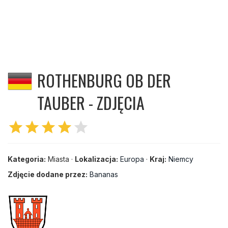
ROTHENBURG OB DER
TAUBER - ZDJĘCIA
star
star
star
star
star
Kategoria:
Miasta ·
Lokalizacja:
Europa
·
Kraj:
Niemcy
Zdjęcie dodane przez:
Bananas