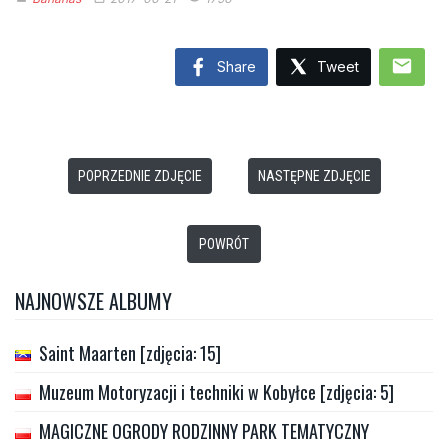
mail
Share
Tweet
POPRZEDNIE ZDJĘCIE
NASTĘPNE ZDJĘCIE
POWRÓT
NAJNOWSZE ALBUMY
Saint Maarten [zdjęcia: 15]
Muzeum Motoryzacji i techniki w Kobyłce [zdjęcia: 5]
MAGICZNE OGRODY RODZINNY PARK TEMATYCZNY