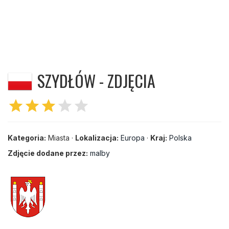
SZYDŁÓW - ZDJĘCIA
star
star
star
star
star
Kategoria:
Miasta ·
Lokalizacja:
Europa
·
Kraj:
Polska
Zdjęcie dodane przez:
malby