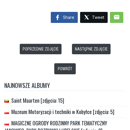
mail
Share
Tweet
POPRZEDNIE ZDJĘCIE
NASTĘPNE ZDJĘCIE
POWRÓT
NAJNOWSZE ALBUMY
Saint Maarten [zdjęcia: 15]
Muzeum Motoryzacji i techniki w Kobyłce [zdjęcia: 5]
MAGICZNE OGRODY RODZINNY PARK TEMATYCZNY