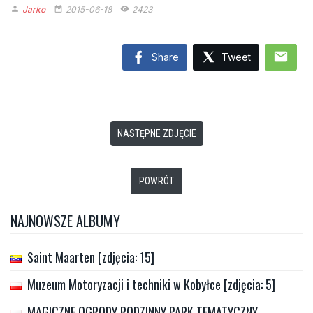
Jarko
2015-06-18
2423
person
date_range
remove_red_eye
mail
Share
Tweet
NASTĘPNE ZDJĘCIE
POWRÓT
NAJNOWSZE ALBUMY
Saint Maarten [zdjęcia: 15]
Muzeum Motoryzacji i techniki w Kobyłce [zdjęcia: 5]
MAGICZNE OGRODY RODZINNY PARK TEMATYCZNY