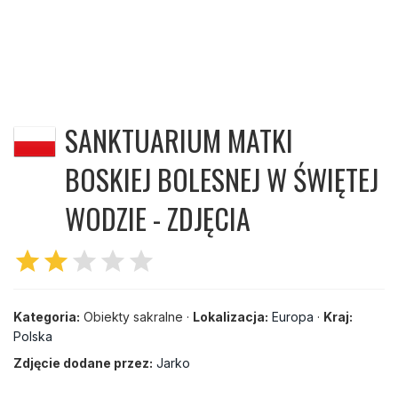
SANKTUARIUM MATKI
BOSKIEJ BOLESNEJ W ŚWIĘTEJ
WODZIE - ZDJĘCIA
star
star
star
star
star
Kategoria:
Obiekty sakralne ·
Lokalizacja:
Europa
·
Kraj:
Polska
Zdjęcie dodane przez:
Jarko