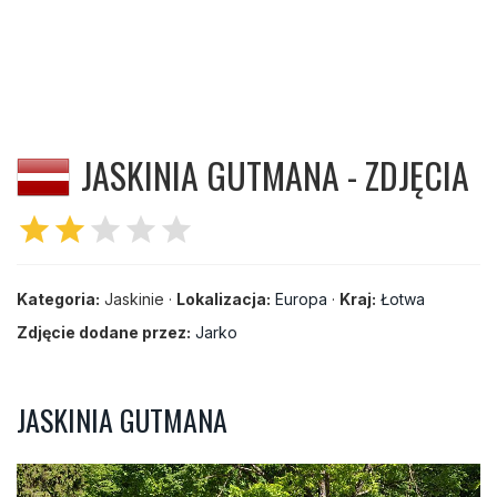
JASKINIA GUTMANA - ZDJĘCIA
star
star
star
star
star
Kategoria:
Jaskinie ·
Lokalizacja:
Europa
·
Kraj:
Łotwa
Zdjęcie dodane przez:
Jarko
JASKINIA GUTMANA