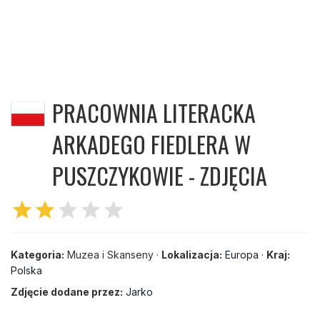
PRACOWNIA LITERACKA
ARKADEGO FIEDLERA W
PUSZCZYKOWIE - ZDJĘCIA
star
star
star
star
star
Kategoria:
Muzea i Skanseny ·
Lokalizacja:
Europa
·
Kraj:
Polska
Zdjęcie dodane przez:
Jarko