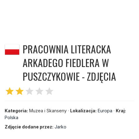
PRACOWNIA LITERACKA
ARKADEGO FIEDLERA W
PUSZCZYKOWIE - ZDJĘCIA
star
star
star
star
star
Kategoria:
Muzea i Skanseny ·
Lokalizacja:
Europa
·
Kraj:
Polska
Zdjęcie dodane przez:
Jarko