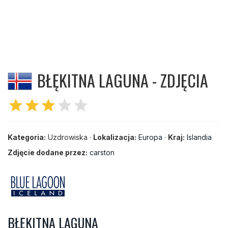
BŁĘKITNA LAGUNA - ZDJĘCIA
star
star
star
star
star
Kategoria:
Uzdrowiska ·
Lokalizacja:
Europa
·
Kraj:
Islandia
Zdjęcie dodane przez:
carston
BŁĘKITNA LAGUNA