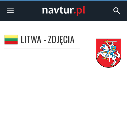
menu
search
LITWA - ZDJĘCIA