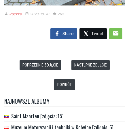
Iroczka
2023-10-10
705
person
date_range
remove_red_eye
mail
Share
Tweet
POPRZEDNIE ZDJĘCIE
NASTĘPNE ZDJĘCIE
POWRÓT
NAJNOWSZE ALBUMY
Saint Maarten [zdjęcia: 15]
Muzeum Motoryzacji i techniki w Kobyłce [zdjęcia: 5]