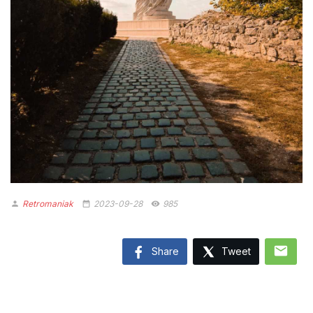
Retromaniak
2023-09-28
985
person
date_range
remove_red_eye
mail
Share
Tweet