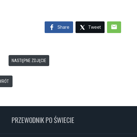
mail
Share
Tweet
NASTĘPNE ZDJĘCIE
WRÓT
PRZEWODNIK PO ŚWIECIE