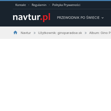
·
·
Kontakt
Regulamin
Polityka Prywatności
PRZEWODNIK PO ŚWIECIE
expand_more
home
»
»
Navtur
Użytkownik: ginoparadise.sk
Album: Gino 