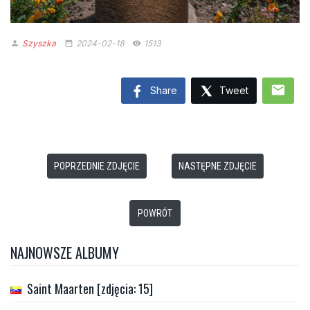
Szyszka
2024-02-18
1513
person
date_range
remove_red_eye
mail
Share
Tweet
POPRZEDNIE ZDJĘCIE
NASTĘPNE ZDJĘCIE
POWRÓT
NAJNOWSZE ALBUMY
Saint Maarten [zdjęcia: 15]