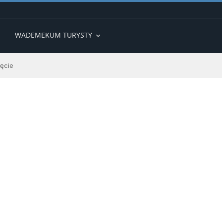
WADEMEKUM TURYSTY
expand_more
jęcie