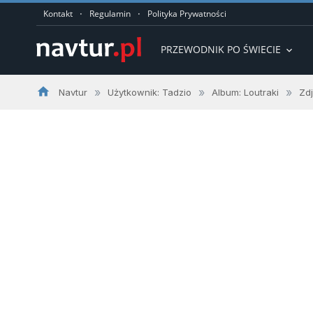
·
·
Kontakt
Regulamin
Polityka Prywatności
PRZEWODNIK PO ŚWIECIE
expand_more
home
»
»
»
Navtur
Użytkownik: Tadzio
Album: Loutraki
Zd