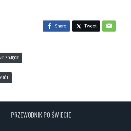
mail
Share
Tweet
IE ZDJĘCIE
WRÓT
PRZEWODNIK PO ŚWIECIE