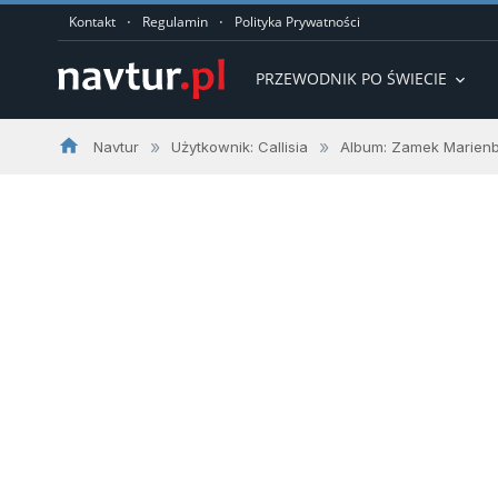
·
·
Kontakt
Regulamin
Polityka Prywatności
PRZEWODNIK PO ŚWIECIE
expand_more
home
»
»
Navtur
Użytkownik: Callisia
Album: Zamek Marien