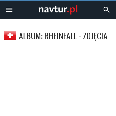
menu
search
ALBUM: RHEINFALL - ZDJĘCIA