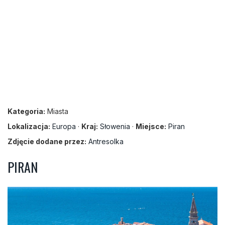
Kategoria:
Miasta
Lokalizacja:
Europa
·
Kraj:
Słowenia
·
Miejsce:
Piran
Zdjęcie dodane przez:
Antresolka
PIRAN