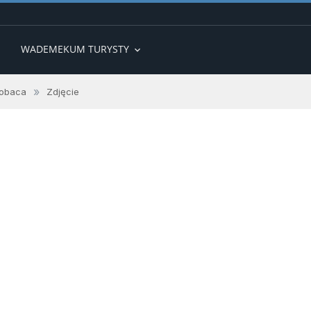
WADEMEKUM TURYSTY
expand_more
»
cobaca
Zdjęcie