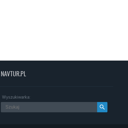
NAVTUR.PL
Wyszukiwarka:
search