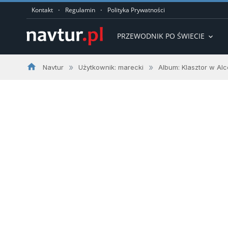
·
·
Kontakt
Regulamin
Polityka Prywatności
PRZEWODNIK PO ŚWIECIE
expand_more
home
»
»
Navtur
Użytkownik: marecki
Album: Klasztor w Al