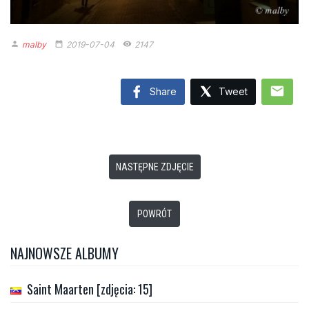
malby
2019-07-04
2147
person
date_range
remove_red_eye
mail
Share
Tweet
NASTĘPNE ZDJĘCIE
POWRÓT
NAJNOWSZE ALBUMY
Saint Maarten [zdjęcia: 15]