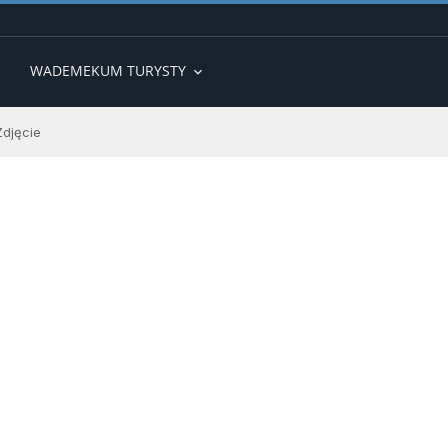
WADEMEKUM TURYSTY
expand_more
Zdjęcie