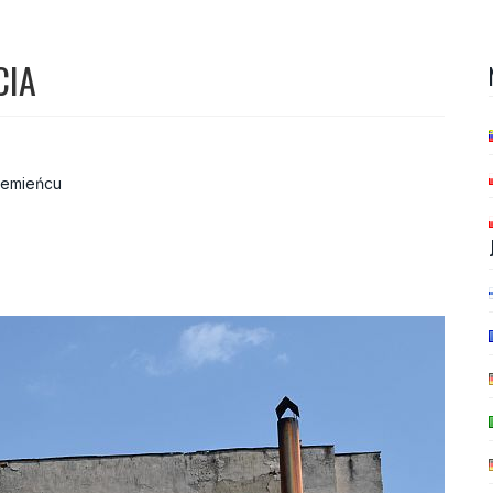
CIA
zemieńcu