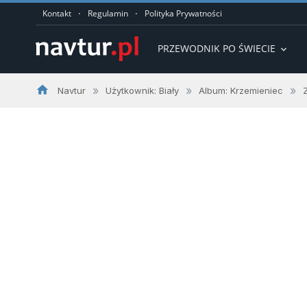
·
·
Kontakt
Regulamin
Polityka Prywatności
PRZEWODNIK PO ŚWIECIE
expand_more
home
»
»
»
Navtur
Użytkownik: Biały
Album: Krzemieniec