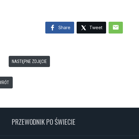
mail
Share
Tweet
NASTĘPNE ZDJĘCIE
WRÓT
PRZEWODNIK PO ŚWIECIE