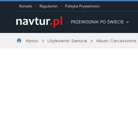
·
·
Kontakt
Regulamin
Polityka Prywatności
PRZEWODNIK PO ŚWIECIE
expand_more
home
»
»
Navtur
Użytkownik: Samurai
Album: Carcassonne