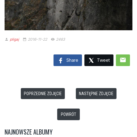
pligaj
2016-11-22
2463
person
date_range
remove_red_eye
mail
Share
Tweet
POPRZEDNIE ZDJĘCIE
NASTĘPNE ZDJĘCIE
POWRÓT
NAJNOWSZE ALBUMY