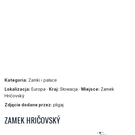
Kategoria:
Zamki i pałace
Lokalizacja:
Europa
·
Kraj:
Słowacja
·
Miejsce:
Zamek
Hričovský
Zdjęcie dodane przez:
pligaj
ZAMEK HRIČOVSKÝ