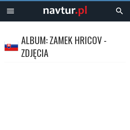
menu
search
ALBUM: ZAMEK HRICOV -
ZDJĘCIA