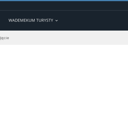
WADEMEKUM TURYSTY
expand_more
jęcie