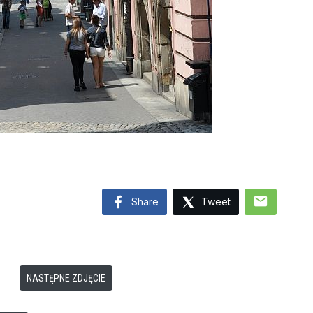
mail
Share
Tweet
NASTĘPNE ZDJĘCIE