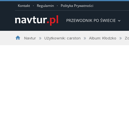
·
·
Kontakt
Regulamin
Polityka Prywatności
PRZEWODNIK PO ŚWIECIE
expand_more
home
»
»
»
Navtur
Użytkownik: carston
Album: Kłodzko
Zd