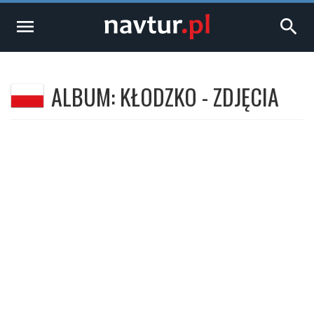
menu
search
ALBUM: KŁODZKO - ZDJĘCIA