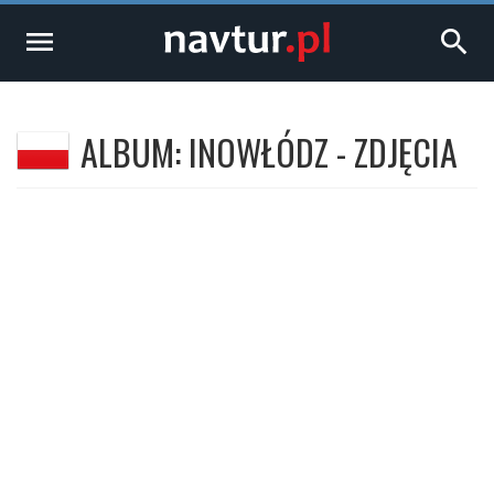
menu
search
ALBUM: INOWŁÓDZ - ZDJĘCIA