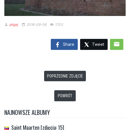
pligaj
2016-09-06
1703
person
date_range
remove_red_eye
mail
Share
Tweet
POPRZEDNIE ZDJĘCIE
POWRÓT
NAJNOWSZE ALBUMY
Saint Maarten [zdjęcia: 15]